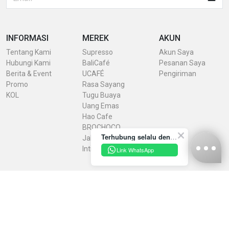
INFORMASI
MEREK
AKUN
Tentang Kami
Supresso
Akun Saya
Hubungi Kami
BaliCafé
Pesanan Saya
Berita & Event
UCAFÉ
Pengiriman
Promo
Rasa Sayang
KOL
Tugu Buaya
Uang Emas
Hao Cafe
BROCHOCO
Terhubung selalu dengan INDRACO Store melalui akun resmi kami yuk!
Jaheku
IntiRasa
Link WhatsApp
Kebijakan Privasi
Syarat & Ketentuan
Konfirmasi Pembayaran
Unduh Brosur