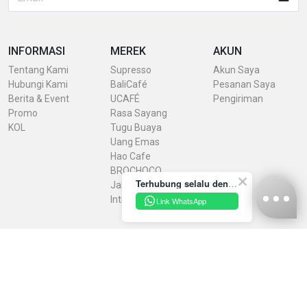
INFORMASI
MEREK
AKUN
Tentang Kami
Supresso
Akun Saya
Hubungi Kami
BaliCafé
Pesanan Saya
Berita & Event
UCAFÉ
Pengiriman
Promo
Rasa Sayang
KOL
Tugu Buaya
Uang Emas
Hao Cafe
BROCHOCO
Terhubung selalu dengan INDRACO Store melalui akun resmi kami yuk!
Jaheku
IntiRasa
Link WhatsApp
Kebijakan Privasi
Syarat & Ketentuan
Konfirmasi Pembayaran
Unduh Brosur