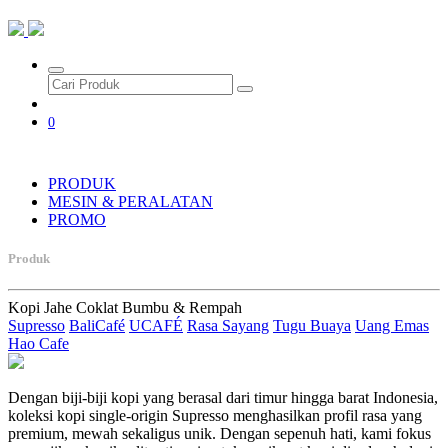
0
PRODUK
MESIN & PERALATAN
PROMO
Produk
Kopi
Jahe
Coklat
Bumbu & Rempah
Supresso
BaliCafé
UCAFÉ
Rasa Sayang
Tugu Buaya
Uang Emas
Hao Cafe
Dengan biji-biji kopi yang berasal dari timur hingga barat Indonesia,
koleksi kopi single-origin Supresso menghasilkan profil rasa yang
premium, mewah sekaligus unik. Dengan sepenuh hati, kami fokus