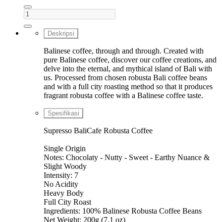
Deskripsi
Balinese coffee, through and through. Created with
pure Balinese coffee, discover our coffee creations, and
delve into the eternal, and mythical island of Bali with
us. Processed from chosen robusta Bali coffee beans
and with a full city roasting method so that it produces
fragrant robusta coffee with a Balinese coffee taste.
Spesifikasi
Supresso BaliCafe Robusta Coffee
Single Origin
Notes: Chocolaty - Nutty - Sweet - Earthy Nuance &
Slight Woody
Intensity: 7
No Acidity
Heavy Body
Full City Roast
Ingredients: 100% Balinese Robusta Coffee Beans
Net Weight: 200g (7.1 oz)