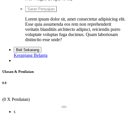
Saran Penyajian
Lorem ipsum dolor sit, amet consectetur adipisicing elit.
Esse quia assumenda eos rem non reprehenderit
veritatis blanditiis architecto adipisci, reiciendis porro
voluptate voluptas fuga ducimus. Quam laboriosam
distinctio esse unde?
Beli Sekarang
Keranjang Belanja
Ulasan & Penilaian
0.0
(0 X Penilaian)
5