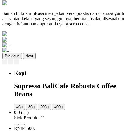
Santan bubuk intiRasa merupakan versi praktis dari cita rasa gurih
ala santan kelapa yang sesungguhnya, berkualitas dan disesuaikan
dengan kebutuhan dapur anda yang serba cepat.
Previous
Next
Kopi
Supresso BaliCafe Robusta Coffee
Beans
40g
80g
200g
400g
0.0
( 1 )
Stok Produk : 11
Rp 84.500,-