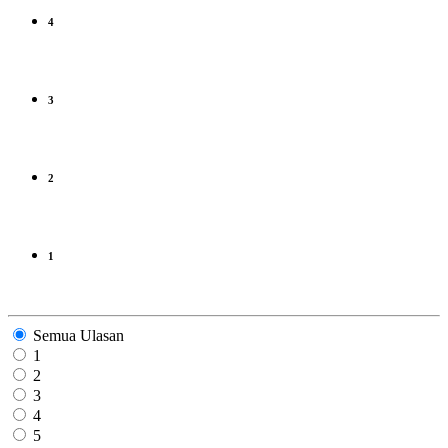
4
3
2
1
Semua Ulasan
1
2
3
4
5