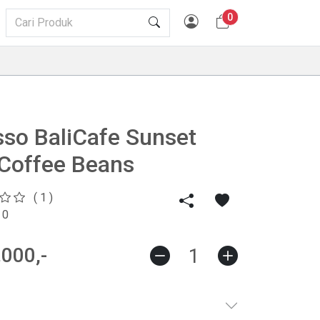
0
so BaliCafe Sunset
Coffee Beans
( 1 )
 0
000,-