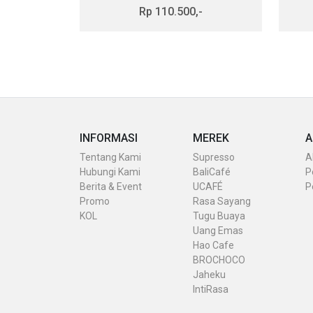
-
Rp 110.500,-
INFORMASI
MEREK
A
Tentang Kami
Supresso
A
Hubungi Kami
BaliCafé
P
Berita & Event
UCAFÉ
P
Promo
Rasa Sayang
KOL
Tugu Buaya
Uang Emas
Hao Cafe
BROCHOCO
Jaheku
IntiRasa