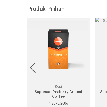
Produk Pilihan
Kopi
va Drip
Supresso Peaberry Ground
Sup
Coffee
0g
1 Box x 200g