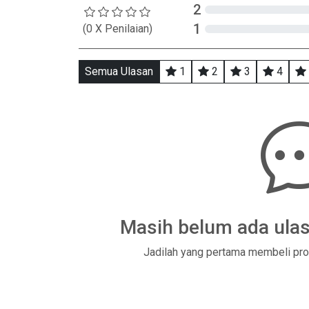
2
1
(0 X Penilaian)
Semua Ulasan
1
2
3
4
Masih belum ada ulas
Jadilah yang pertama membeli pro