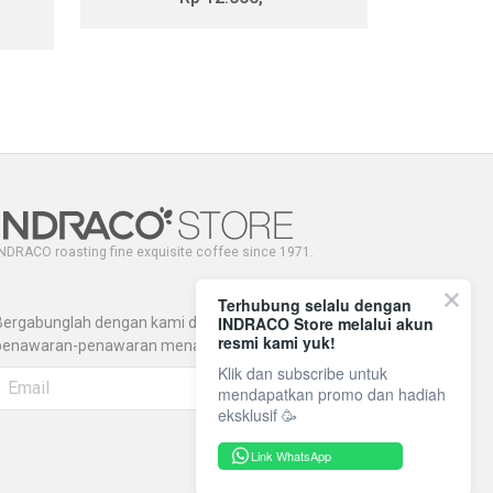
NDRACO roasting fine exquisite coffee since 1971.
Terhubung selalu dengan
INDRACO Store melalui akun
Bergabunglah dengan kami dan dapatkan
resmi kami yuk!
penawaran-penawaran menarik lainnya.
Klik dan subscribe untuk
mendapatkan promo dan hadiah
eksklusif 🥳
Link WhatsApp