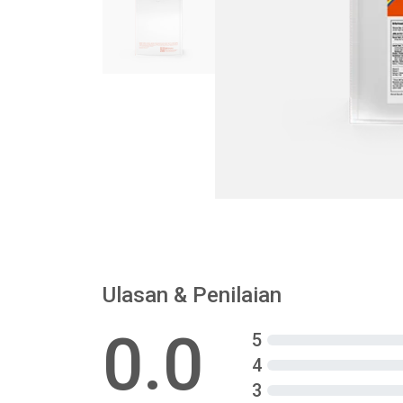
Ulasan & Penilaian
0.0
5
4
3