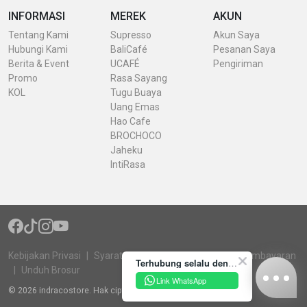
INFORMASI
MEREK
AKUN
Tentang Kami
Supresso
Akun Saya
Hubungi Kami
BaliCafé
Pesanan Saya
Berita & Event
UCAFÉ
Pengiriman
Promo
Rasa Sayang
KOL
Tugu Buaya
Uang Emas
Hao Cafe
BROCHOCO
Jaheku
IntiRasa
Kebijakan Privasi
Syarat & Ketentuan
Konfirmasi Pembayaran
Terhubung selalu dengan INDRACO Store melalui akun resmi kami yuk!
Unduh Brosur
Link WhatsApp
© 2026 indracostore. Hak cipta dilindungi undang-undang.