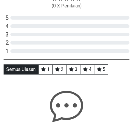
(0 X Penilaian)
5
4
3
2
1
Semua Ulasan
1
2
3
4
5