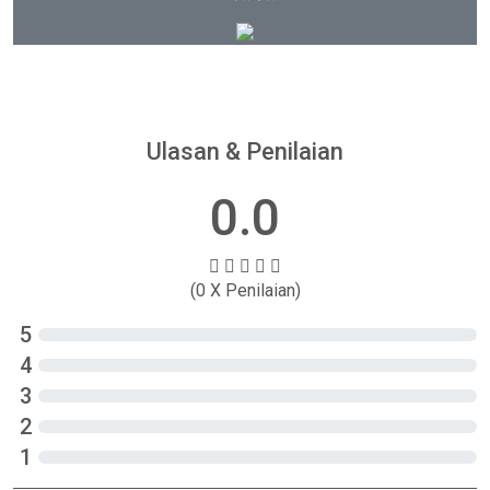
Ulasan & Penilaian
0.0
(0 X Penilaian)
5
4
3
2
1