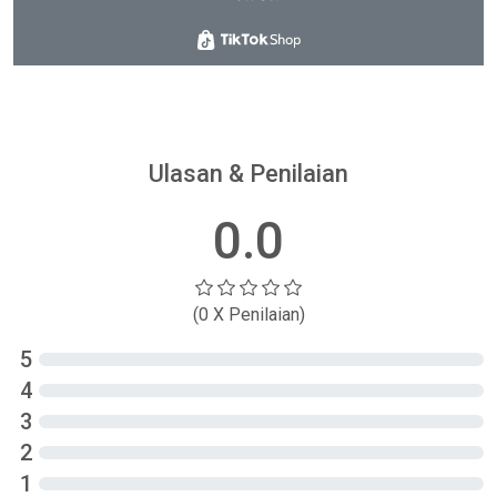
Ulasan & Penilaian
0.0
(0 X Penilaian)
5
4
3
2
1