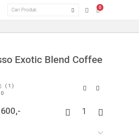
0
so Exotic Blend Coffee
( 1 )
 0
600,-