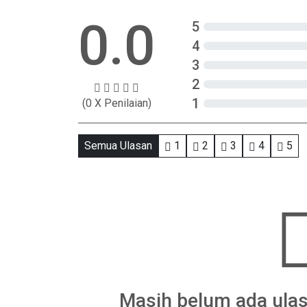
0.0
5
4
3
2
1
(0 X Penilaian)
Semua Ulasan
1
2
3
4
5
Masih belum ada ulas