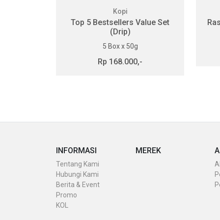
Kopi
 Mocca
Top 5 Bestsellers Value Set
Ras
(Drip)
7g
5 Box x 50g
-
Rp 168.000,-
INFORMASI
MEREK
A
Tentang Kami
A
Hubungi Kami
P
Berita & Event
P
Promo
KOL