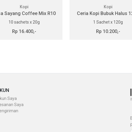
Kopi
Kopi
a Sayang Coffee Mix R10
Ceria Kopi Bubuk Halus 
10 sachets x 20g
1 Sachet x 120g
Rp 16.400,-
Rp 10.200,-
KUN
kun Saya
I
esanan Saya
engiriman