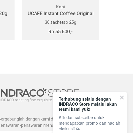
Kopi
120g
UCAFE Instant Coffee Original
30 sachets x 25g
Rp 55.600,-
Terhubung selalu dengan
NDRACO roasting fine exquisite coffee since 1971.
INDRACO Store melalui akun
resmi kami yuk!
Klik dan subscribe untuk
Bergabunglah dengan kami dan dapatkan
mendapatkan promo dan hadiah
penawaran-penawaran menarik lainnya.
eksklusif 🥳