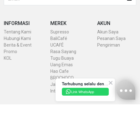
INFORMASI
MEREK
AKUN
Tentang Kami
Supresso
Akun Saya
Hubungi Kami
BaliCafé
Pesanan Saya
Berita & Event
UCAFÉ
Pengiriman
Promo
Rasa Sayang
KOL
Tugu Buaya
Uang Emas
Hao Cafe
BROCHOCO
Terhubung selalu dengan INDRACO Store melalui akun resmi kami yuk!
Jaheku
IntiRasa
Link WhatsApp
Kebijakan Privasi
Syarat & Ketentuan
Konfirmasi Pembayaran
Unduh Brosur