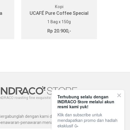
Kopi
a
UCAFÉ Pure Coffee Special
1 Bag x 150g
Rp 20.900,-
Terhubung selalu dengan
NDRACO roasting fine exquisite coffee since 1971.
INDRACO Store melalui akun
resmi kami yuk!
Klik dan subscribe untuk
Bergabunglah dengan kami dan dapatkan
mendapatkan promo dan hadiah
penawaran-penawaran menarik lainnya.
eksklusif 🥳