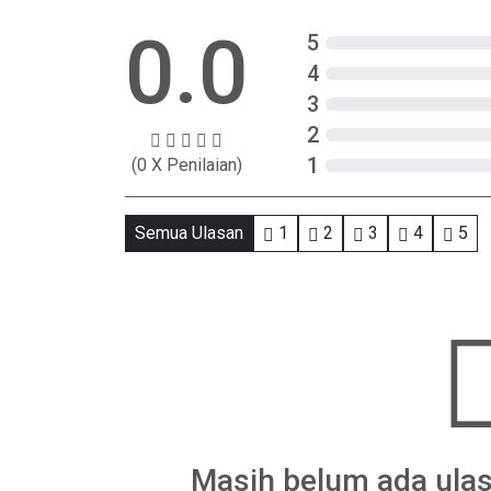
0.0
5
4
3
2
1
(0 X Penilaian)
Semua Ulasan
1
2
3
4
5
Masih belum ada ulas