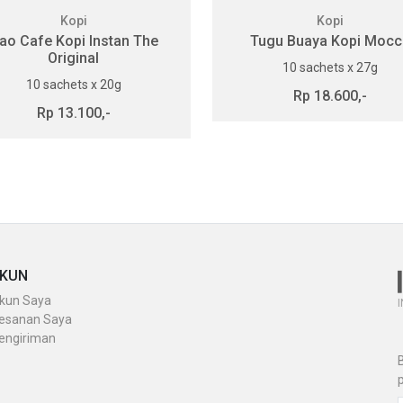
Kopi
Kopi
ao Cafe Kopi Instan The
Tugu Buaya Kopi Mocc
Original
10 sachets x 27g
10 sachets x 20g
Rp 18.600,-
Rp 13.100,-
KUN
kun Saya
I
esanan Saya
engiriman