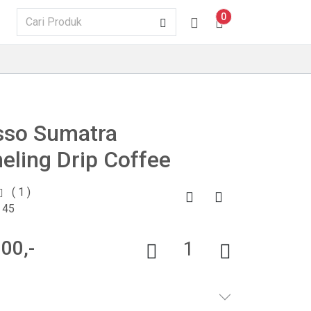
0
sso Sumatra
ling Drip Coffee
( 1 )
 45
00,-