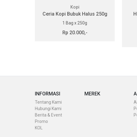
Kopi
i Mocha
Ceria Kopi Bubuk Halus 250g
H
0g
1 Bag x 250g
-
Rp 20.000,-
INFORMASI
MEREK
A
Tentang Kami
A
Hubungi Kami
P
Berita & Event
P
Promo
KOL