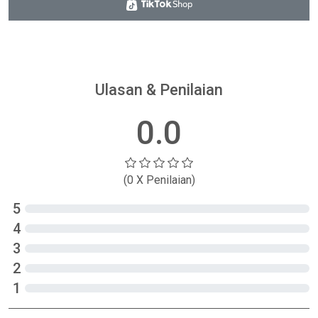
Ulasan & Penilaian
0.0
(0 X Penilaian)
5
4
3
2
1